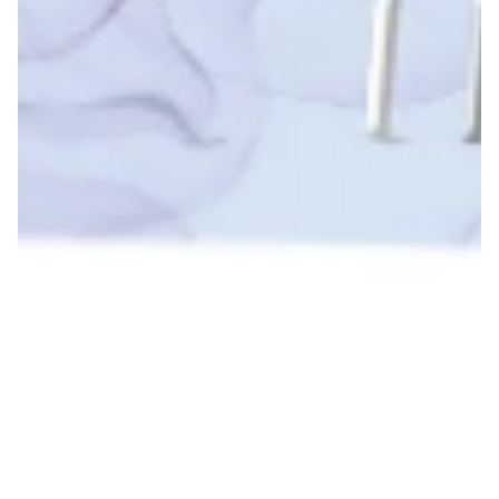
SZKOLENIA
Marzysz o pracy w świecie beauty? A może już stylizujesz
paznokcie i chcesz podnieść swoje kwalifikacje?
Zapraszamy na profesjonalne szkolenia ze stylizacji