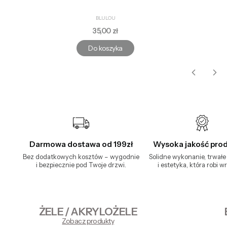
PRODUCENT
BLULOU
Cena
35,00 zł
Do koszyka
Darmowa dostawa od 199zł
Wysoka jakość pro
Bez dodatkowych kosztów – wygodnie
Solidne wykonanie, trwałe
i bezpiecznie pod Twoje drzwi.
i estetyka, która robi w
ŻELE / AKRYLOŻELE
Zobacz produkty