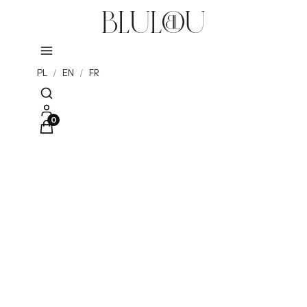
PL
/
EN
/
FR
Otwórz wyszukiwarkę
Produkty w koszyku: 0. Zobacz szczegóły