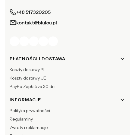
+48 517320205
kontakt@blulou.pl
Linki w stopce
PŁATNOŚCI I DOSTAWA
Koszty dostawy PL
Koszty dostawy UE
PayPo Zapłać za 30 dni
INFORMACJE
Polityka prywatności
Regulaminy
Zwroty i reklamacje