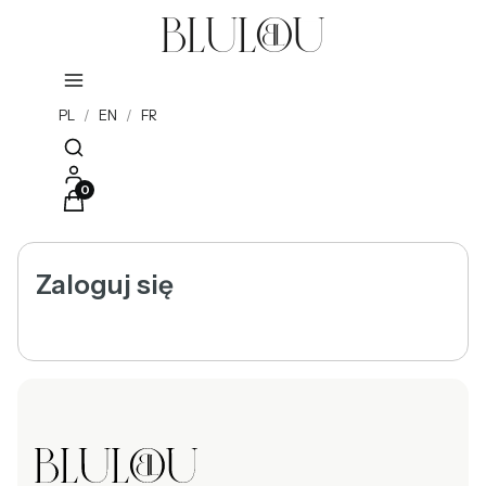
PL
/
EN
/
FR
Otwórz wyszukiwarkę
Produkty w koszyku: 0. Zobacz szczegóły
Zaloguj się