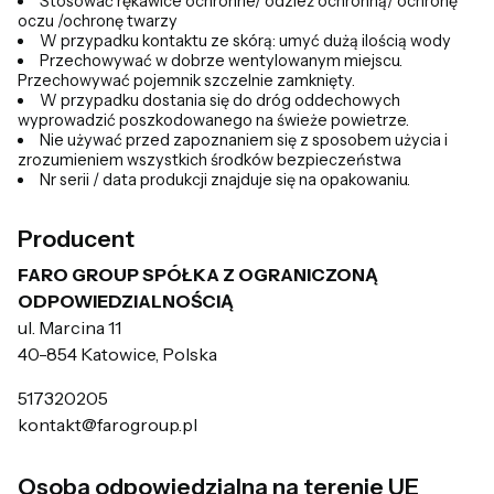
Stosować rękawice ochronne/ odzież ochronną/ ochronę
oczu /ochronę twarzy
W przypadku kontaktu ze skórą: umyć dużą ilością wody
Przechowywać w dobrze wentylowanym miejscu.
Przechowywać pojemnik szczelnie zamknięty.
W przypadku dostania się do dróg oddechowych
wyprowadzić poszkodowanego na świeże powietrze.
Nie używać przed zapoznaniem się z sposobem użycia i
zrozumieniem wszystkich środków bezpieczeństwa
Nr serii / data produkcji znajduje się na opakowaniu.
Producent
FARO GROUP SPÓŁKA Z OGRANICZONĄ
ODPOWIEDZIALNOŚCIĄ
ul. Marcina 11
40-854 Katowice, Polska
517320205
kontakt@farogroup.pl
Osoba odpowiedzialna na terenie UE