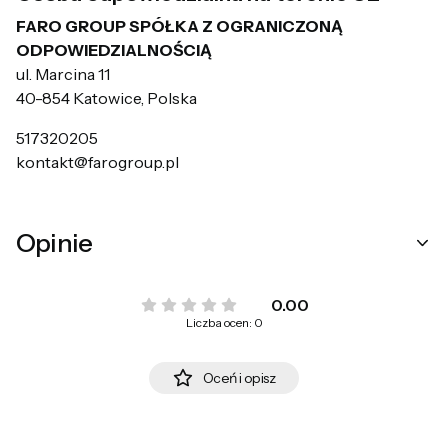
FARO GROUP SPÓŁKA Z OGRANICZONĄ
ODPOWIEDZIALNOŚCIĄ
ul. Marcina 11
40-854 Katowice, Polska
517320205
kontakt@farogroup.pl
Opinie
0.00
Liczba ocen: 0
Oceń i opisz