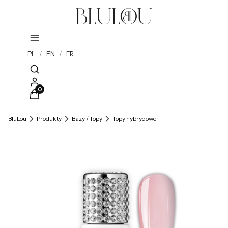
PL
/
EN
/
FR
Otwórz wyszukiwarkę
Produkty w koszyku: 0. Zobacz szczegóły
BluLou
Produkty
Bazy / Topy
Topy hybrydowe