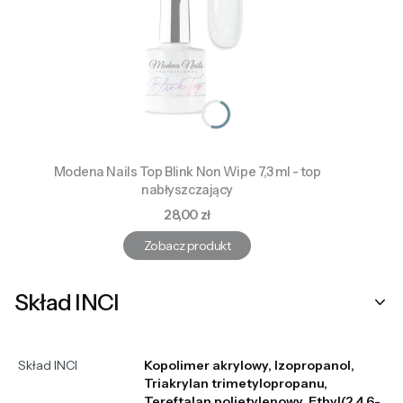
Modena Nails Top Blink Non Wipe 7,3 ml - top
nabłyszczający
Cena
28,00 zł
Zobacz produkt
Skład INCI
Skład INCI
Kopolimer akrylowy, Izopropanol,
Triakrylan trimetylopropanu,
Tereftalan polietylenowy, Ethyl(2,4,6-