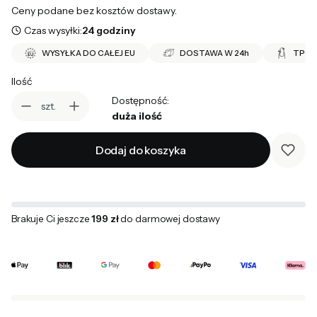
Ceny podane bez kosztów dostawy.
Czas wysyłki:
24 godziny
WYSYŁKA DO CAŁEJ EU
DOSTAWA W 24h
TPO 
Ilość
Dostępność:
szt.
duża ilość
Dodaj do koszyka
Brakuje Ci jeszcze
199 zł
do darmowej dostawy