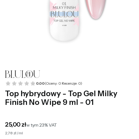
0.00
(Oceny: 0 Recenzje: 0)
Top hybrydowy - Top Gel Milky
Finish No Wipe 9 ml - 01
Cena
25,00 zł
w tym 23% VAT
w tym
23%
VAT
2,78 zł / ml