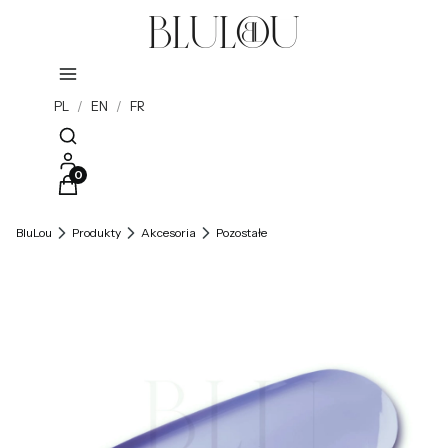
PL
/
EN
/
FR
Otwórz wyszukiwarkę
Produkty w koszyku: 0. Zobacz szczegóły
BluLou
Produkty
Akcesoria
Pozostałe