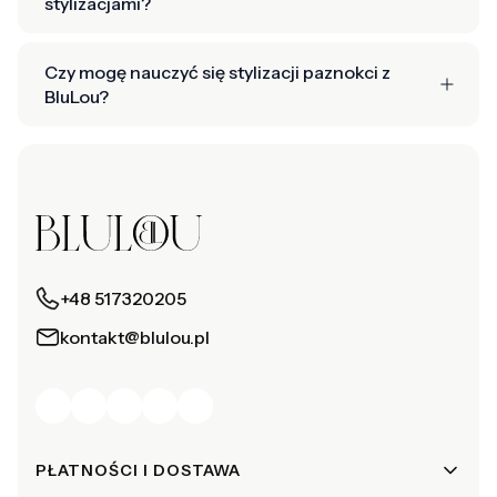
stylizacjami?
Czy mogę nauczyć się stylizacji paznokci z
BluLou?
+48 517320205
kontakt@blulou.pl
Linki w stopce
PŁATNOŚCI I DOSTAWA