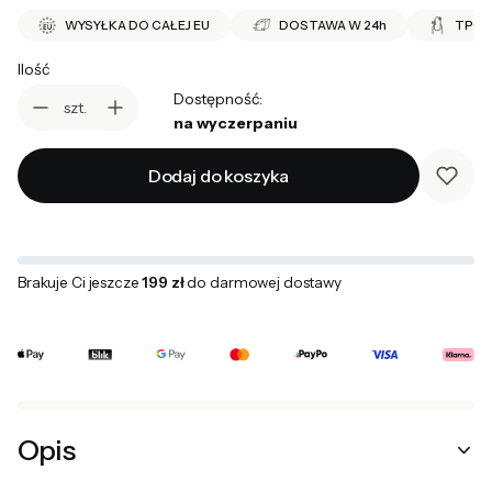
WYSYŁKA DO CAŁEJ EU
DOSTAWA W 24h
TPO 
Ilość
Dostępność:
szt.
na wyczerpaniu
Dodaj do koszyka
Brakuje Ci jeszcze
199 zł
do darmowej dostawy
Opis