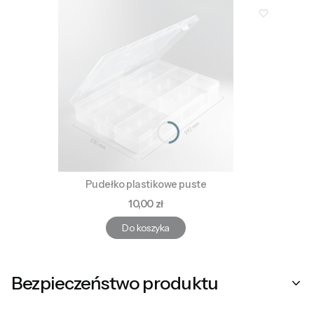
Pudełko plastikowe puste
Cena
10,00 zł
Do koszyka
Bezpieczeństwo produktu