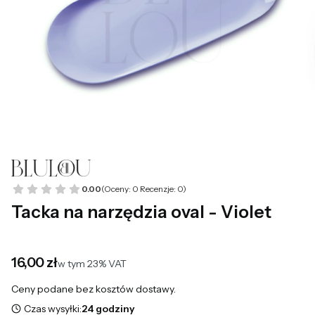
0.00
(Oceny: 0 Recenzje: 0)
Tacka na narzędzia oval - Violet
Cena
16,00 zł
w tym 23% VAT
w tym
23%
VAT
Ceny podane bez kosztów dostawy.
Czas wysyłki:
24 godziny