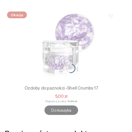
Okazja
Ozdoby do paznokci -Shell Crumbs 17
Cena promocyjna
5,00 zł
Najniższa cena:
11,90 zł
Do koszyka