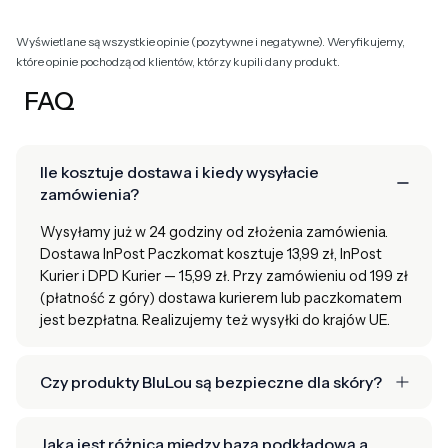
Wyświetlane są wszystkie opinie (pozytywne i negatywne). Weryfikujemy,
które opinie pochodzą od klientów, którzy kupili dany produkt.
FAQ
Ile kosztuje dostawa i kiedy wysyłacie
zamówienia?
Wysyłamy już w 24 godziny od złożenia zamówienia.
Dostawa InPost Paczkomat kosztuje 13,99 zł, InPost
Kurier i DPD Kurier — 15,99 zł. Przy zamówieniu od 199 zł
(płatność z góry) dostawa kurierem lub paczkomatem
jest bezpłatna. Realizujemy też wysyłki do krajów UE.
Czy produkty BluLou są bezpieczne dla skóry?
Jaka jest różnica między bazą podkładową a