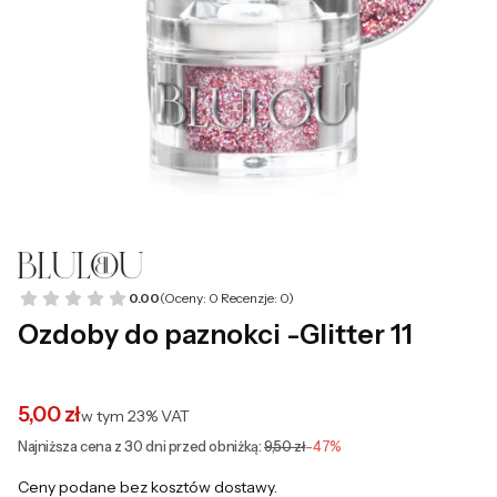
0.00
(Oceny: 0 Recenzje: 0)
Ozdoby do paznokci -Glitter 11
5,00 zł
w tym 23% VAT
w tym
23%
VAT
Najniższa cena z 30 dni przed obniżką:
9,50 zł
-47%
Ceny podane bez kosztów dostawy.