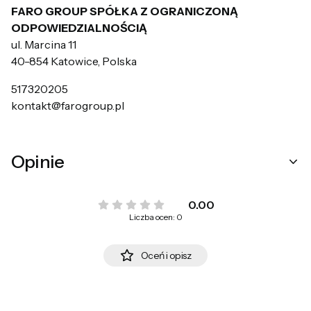
FARO GROUP SPÓŁKA Z OGRANICZONĄ
ODPOWIEDZIALNOŚCIĄ
ul. Marcina 11
40-854 Katowice, Polska
517320205
kontakt@farogroup.pl
Opinie
0.00
Liczba ocen: 0
Oceń i opisz