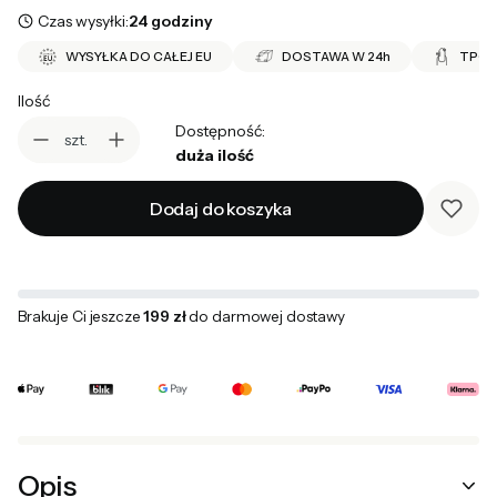
Czas wysyłki:
24 godziny
WYSYŁKA DO CAŁEJ EU
DOSTAWA W 24h
TPO 
Ilość
Dostępność:
szt.
duża ilość
Dodaj do koszyka
Brakuje Ci jeszcze
199 zł
do darmowej dostawy
Opis