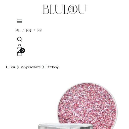
PL
/
EN
/
FR
Otwórz wyszukiwarkę
Produkty w koszyku: 0. Zobacz szczegóły
BluLou
Wyprzedaże
Ozdoby