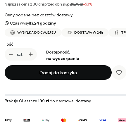
Najniższa cena z 30 dni przed obniżką:
28,90 zł
-53%
Ceny podane bez kosztów dostawy.
Czas wysyłki:
24 godziny
WYSYŁKA DO CAŁEJ EU
DOSTAWA W 24h
TPO 
Ilość
Dostępność:
szt.
na wyczerpaniu
Dodaj do koszyka
Brakuje Ci jeszcze
199 zł
do darmowej dostawy