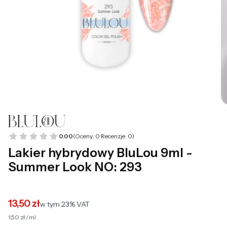
0.00
(Oceny: 0 Recenzje: 0)
Lakier hybrydowy BluLou 9ml -
Summer Look NO: 293
13,50 zł
w tym 23% VAT
w tym
23%
VAT
1,50 zł / ml