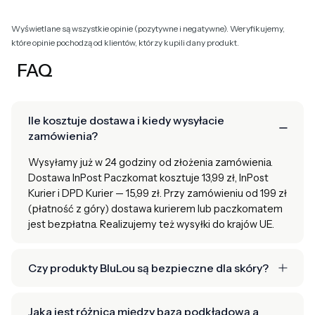
Wyświetlane są wszystkie opinie (pozytywne i negatywne). Weryfikujemy,
które opinie pochodzą od klientów, którzy kupili dany produkt.
FAQ
Ile kosztuje dostawa i kiedy wysyłacie
zamówienia?
Wysyłamy już w 24 godziny od złożenia zamówienia.
Dostawa InPost Paczkomat kosztuje 13,99 zł, InPost
Kurier i DPD Kurier — 15,99 zł. Przy zamówieniu od 199 zł
(płatność z góry) dostawa kurierem lub paczkomatem
jest bezpłatna. Realizujemy też wysyłki do krajów UE.
Czy produkty BluLou są bezpieczne dla skóry?
Jaka jest różnica między bazą podkładową a