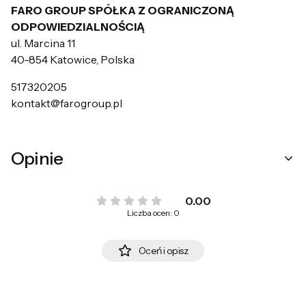
FARO GROUP SPÓŁKA Z OGRANICZONĄ
ODPOWIEDZIALNOŚCIĄ
ul. Marcina 11
40-854 Katowice, Polska
517320205
kontakt@farogroup.pl
Opinie
0.00
Liczba ocen: 0
Oceń i opisz