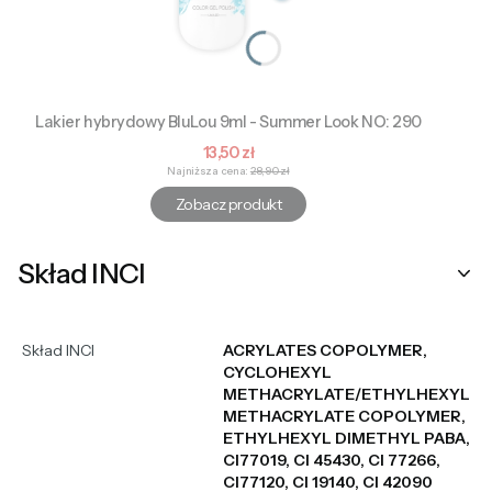
Lakier hybrydowy BluLou 9ml - Summer Look NO: 290
Cena promocyjna
13,50 zł
Najniższa cena:
28,90 zł
Zobacz produkt
Skład INCI
Skład INCI
ACRYLATES COPOLYMER,
CYCLOHEXYL
METHACRYLATE/ETHYLHEXYL
METHACRYLATE COPOLYMER,
ETHYLHEXYL DIMETHYL PABA,
CI77019, CI 45430, CI 77266,
CI77120, CI 19140, CI 42090