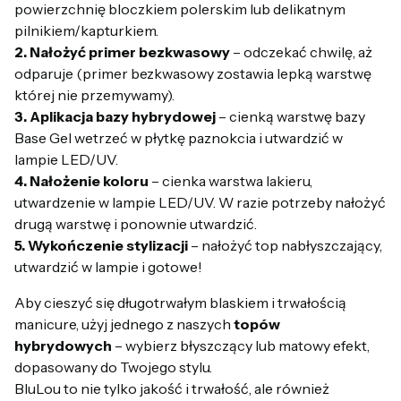
powierzchnię bloczkiem polerskim lub delikatnym
pilnikiem/kapturkiem.
2. Nałożyć primer bezkwasowy
– odczekać chwilę, aż
odparuje (primer bezkwasowy zostawia lepką warstwę
której nie przemywamy).
3. Aplikacja bazy hybrydowej
– cienką warstwę bazy
Base Gel wetrzeć w płytkę paznokcia i utwardzić w
lampie LED/UV.
4. Nałożenie koloru
– cienka warstwa lakieru,
utwardzenie w lampie LED/UV. W razie potrzeby nałożyć
drugą warstwę i ponownie utwardzić.
5. Wykończenie stylizacji
– nałożyć top nabłyszczający,
utwardzić w lampie i gotowe!
Aby cieszyć się długotrwałym blaskiem i trwałością
manicure, użyj jednego z naszych
topów
hybrydowych
– wybierz błyszczący lub matowy efekt,
dopasowany do Twojego stylu.
BluLou to nie tylko jakość i trwałość, ale również