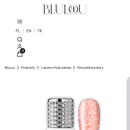
PL
/
EN
/
FR
Otwórz wyszukiwarkę
Produkty w koszyku: 0. Zobacz szczegóły
BluLou
Produkty
Lakiery Hybrydowe
Wszystkie kolory