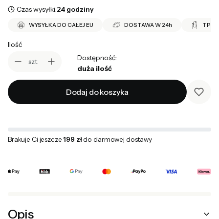
Czas wysyłki:
24 godziny
WYSYŁKA DO CAŁEJ EU
DOSTAWA W 24h
TPO 
Ilość
Dostępność:
szt.
duża ilość
Dodaj do koszyka
Brakuje Ci jeszcze
199 zł
do darmowej dostawy
Opis