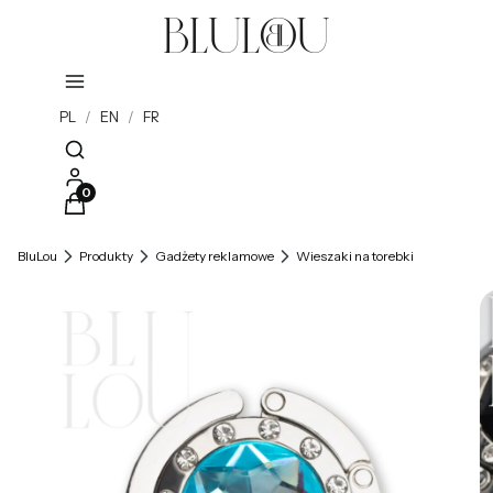
PL
/
EN
/
FR
Otwórz wyszukiwarkę
Produkty w koszyku: 0. Zobacz szczegóły
BluLou
Produkty
Gadżety reklamowe
Wieszaki na torebki