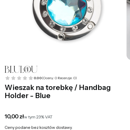
0.00
(Oceny: 0 Recenzje: 0)
Wieszak na torebkę / Handbag
Holder - Blue
Cena
10,00 zł
w tym 23% VAT
w tym
23%
VAT
Ceny podane bez kosztów dostawy.