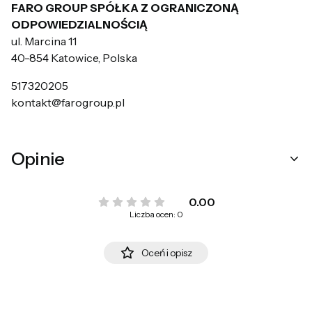
FARO GROUP SPÓŁKA Z OGRANICZONĄ
ODPOWIEDZIALNOŚCIĄ
ul. Marcina 11
40-854 Katowice, Polska
517320205
kontakt@farogroup.pl
Opinie
0.00
Liczba ocen: 0
Oceń i opisz