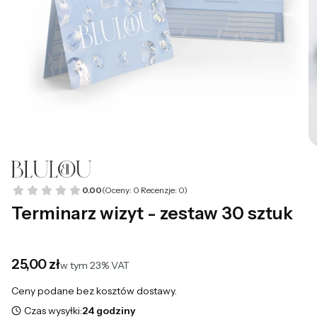
0.00
(Oceny: 0 Recenzje: 0)
Terminarz wizyt - zestaw 30 sztuk
Cena
25,00 zł
w tym 23% VAT
w tym
23%
VAT
Ceny podane bez kosztów dostawy.
Czas wysyłki:
24 godziny