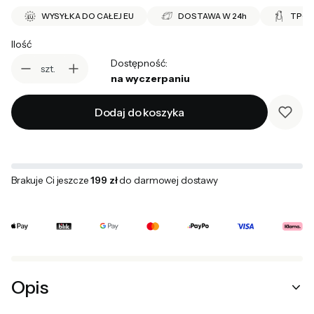
WYSYŁKA DO CAŁEJ EU
DOSTAWA W 24h
TPO 
Ilość
Dostępność:
szt.
na wyczerpaniu
Dodaj do koszyka
Brakuje Ci jeszcze
199 zł
do darmowej dostawy
Opis