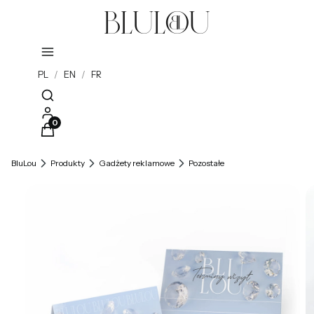
PL
/
EN
/
FR
Otwórz wyszukiwarkę
Produkty w koszyku: 0. Zobacz szczegóły
BluLou
Produkty
Gadżety reklamowe
Pozostałe