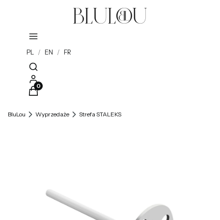
PL
/
EN
/
FR
Otwórz wyszukiwarkę
Produkty w koszyku: 0. Zobacz szczegóły
BluLou
Wyprzedaże
Strefa STALEKS