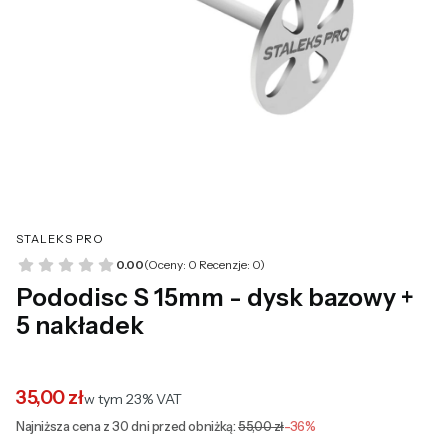
STALEKS PRO
0.00
(Oceny: 0 Recenzje: 0)
Pododisc S 15mm - dysk bazowy +
5 nakładek
35,00 zł
w tym 23% VAT
w tym
23%
VAT
Najniższa cena z 30 dni przed obniżką:
55,00 zł
-36%