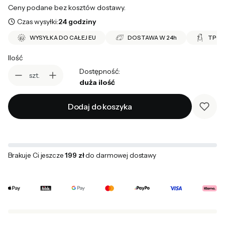
Ceny podane bez kosztów dostawy.
Czas wysyłki:
24 godziny
WYSYŁKA DO CAŁEJ EU
DOSTAWA W 24h
TPO 
Ilość
Dostępność:
szt.
duża ilość
Dodaj do koszyka
Brakuje Ci jeszcze
199 zł
do darmowej dostawy