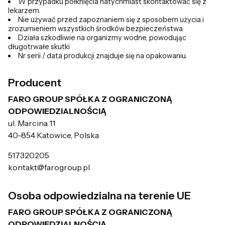
W przypadku połknięcia natychmiast skontaktować się z
lekarzem.
Nie używać przed zapoznaniem się z sposobem użycia i
zrozumieniem wszystkich środków bezpieczeństwa
Działa szkodliwie na organizmy wodne, powodując
długotrwałe skutki
Nr serii / data produkcji znajduje się na opakowaniu.
Producent
FARO GROUP SPÓŁKA Z OGRANICZONĄ
ODPOWIEDZIALNOŚCIĄ
ul. Marcina 11
40-854 Katowice, Polska
517320205
kontakt@farogroup.pl
Osoba odpowiedzialna na terenie UE
FARO GROUP SPÓŁKA Z OGRANICZONĄ
ODPOWIEDZIALNOŚCIĄ