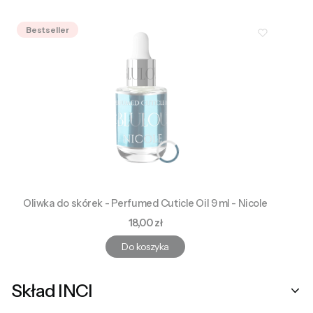
Bestseller
Oliwka do skórek - Perfumed Cuticle Oil 9 ml - Nicole
Cena
18,00 zł
Do koszyka
Skład INCI