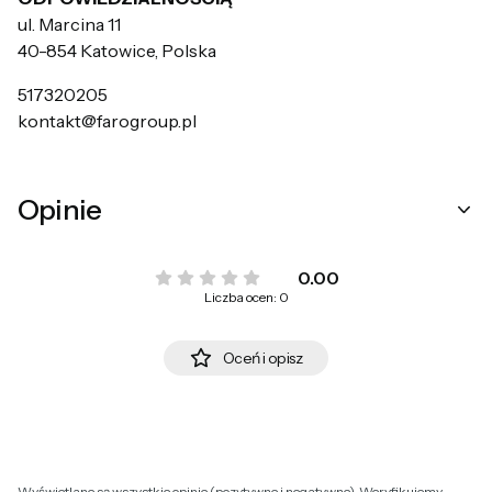
ul. Marcina 11
40-854 Katowice, Polska
517320205
kontakt@farogroup.pl
Opinie
0.00
Liczba ocen: 0
Oceń i opisz
Wyświetlane są wszystkie opinie (pozytywne i negatywne). Weryfikujemy,