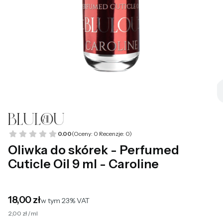
0.00
(Oceny: 0 Recenzje: 0)
Oliwka do skórek - Perfumed
Cuticle Oil 9 ml - Caroline
Cena
18,00 zł
w tym 23% VAT
w tym
23%
VAT
2,00 zł / ml