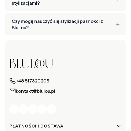
stylizacjami?
Czy mogę nauczyć się stylizacji paznokci z
BluLou?
+48 517320205
kontakt@blulou.pl
Linki w stopce
PŁATNOŚCI I DOSTAWA