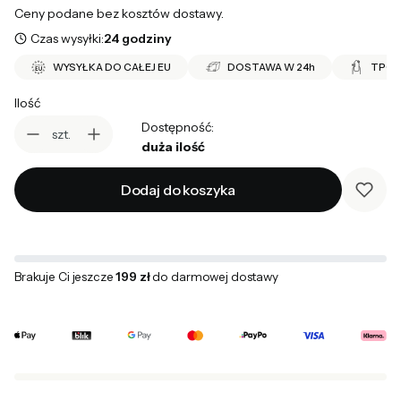
Ceny podane bez kosztów dostawy.
Czas wysyłki:
24 godziny
WYSYŁKA DO CAŁEJ EU
DOSTAWA W 24h
TPO 
Ilość
Dostępność:
szt.
duża ilość
Dodaj do koszyka
Brakuje Ci jeszcze
199 zł
do darmowej dostawy