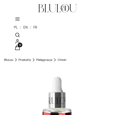
PL
/
EN
/
FR
Otwórz wyszukiwarkę
Produkty w koszyku: 0. Zobacz szczegóły
BluLou
Produkty
Pielęgnacja
Oliwki