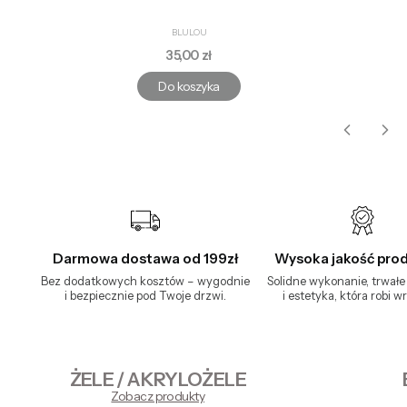
PRODUCENT
BLULOU
Cena
35,00 zł
Do koszyka
Darmowa dostawa od 199zł
Wysoka jakość pro
Bez dodatkowych kosztów – wygodnie
Solidne wykonanie, trwałe
i bezpiecznie pod Twoje drzwi.
i estetyka, która robi w
ŻELE / AKRYLOŻELE
Zobacz produkty