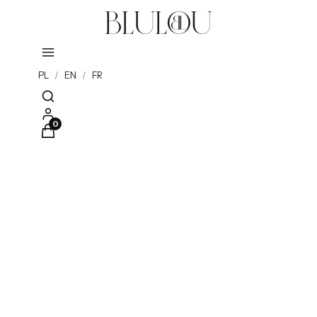
PL
/
EN
/
FR
Otwórz wyszukiwarkę
Produkty w koszyku: 0. Zobacz szczegóły