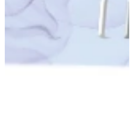
SZKOLENIA
Marzysz o pracy w świecie beauty? A może już stylizujesz
paznokcie i chcesz podnieść swoje kwalifikacje?
Zapraszamy na profesjonalne szkolenia ze stylizacji