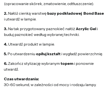
(opracowanie skórek, zmatowienie, odtłuszczenie).
2.
Nałóż cienką warstwę
bazy podkładowej Bond
Base
i utwardź w lampie.
3.
Na tak przygotowany paznokieć nałóż
Acrylic Gel
i
buduj paznokieć według wybranej techniki.
4.
Utwardź produkt w lampie.
5.
Po utwardzeniu
opiłuj kształt
i wygładź powierzchnię.
6.
Zakończ stylizację wybranym
topem
i ponownie
utwardź.
Czas utwardzania:
30–60 sekund, w zależności od mocy i rodzaju lampy.