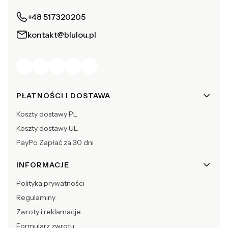
+48 517320205
kontakt@blulou.pl
Linki w stopce
PŁATNOŚCI I DOSTAWA
Koszty dostawy PL
Koszty dostawy UE
PayPo Zapłać za 30 dni
INFORMACJE
Polityka prywatności
Regulaminy
Zwroty i reklamacje
Formularz zwrotu