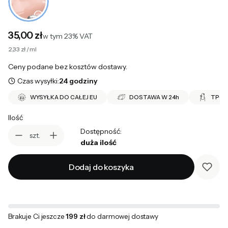
Cena
35,00 zł
w tym 23% VAT
w tym
23%
VAT
2,33 zł / ml
Ceny podane bez kosztów dostawy.
Czas wysyłki:
24 godziny
WYSYŁKA DO CAŁEJ EU
DOSTAWA W 24h
TPO 
Ilość
Dostępność:
szt.
duża ilość
Dodaj do koszyka
Brakuje Ci jeszcze
199 zł
do darmowej dostawy