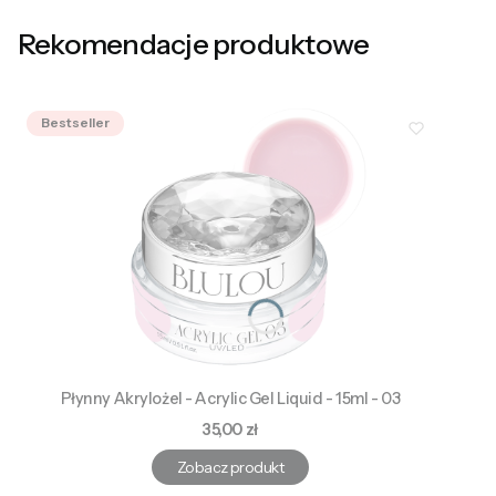
Rekomendacje produktowe
Bestseller
Płynny Akrylożel - Acrylic Gel Liquid - 15ml - 03
Cena
35,00 zł
Zobacz produkt