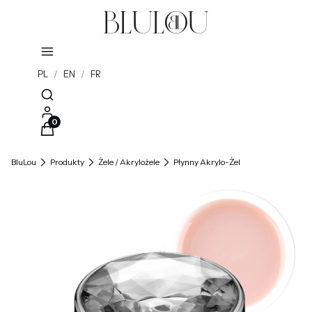
PL
/
EN
/
FR
Otwórz wyszukiwarkę
Produkty w koszyku: 0. Zobacz szczegóły
BluLou
Produkty
Żele / Akrylożele
Płynny Akrylo-Żel