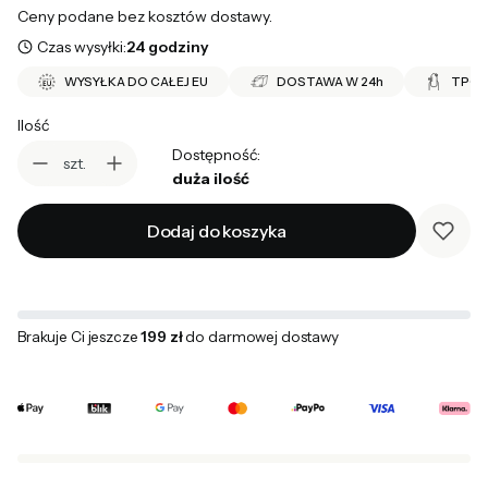
Ceny podane bez kosztów dostawy.
Czas wysyłki:
24 godziny
WYSYŁKA DO CAŁEJ EU
DOSTAWA W 24h
TPO 
Ilość
Dostępność:
szt.
duża ilość
Dodaj do koszyka
Brakuje Ci jeszcze
199 zł
do darmowej dostawy