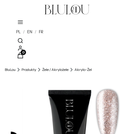
PL
/
EN
/
FR
Otwórz wyszukiwarkę
Produkty w koszyku: 0. Zobacz szczegóły
BluLou
Produkty
Żele / Akrylożele
Akrylo-Żel