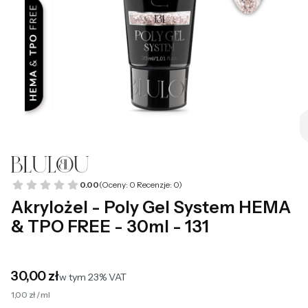
0.00
(Oceny: 0 Recenzje: 0)
Akrylożel - Poly Gel System HEMA
& TPO FREE - 30ml - 131
Cena
30,00 zł
w tym 23% VAT
w tym
23%
VAT
1,00 zł / ml