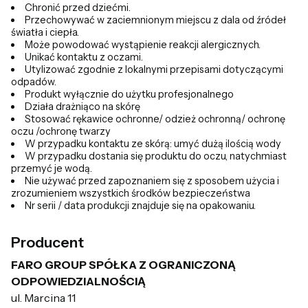
Chronić przed dziećmi.
Przechowywać w zaciemnionym miejscu z dala od źródeł
światła i ciepła.
Może powodować wystąpienie reakcji alergicznych.
Unikać kontaktu z oczami.
Utylizować zgodnie z lokalnymi przepisami dotyczącymi
odpadów.
Produkt wyłącznie do użytku profesjonalnego
Działa drażniąco na skórę
Stosować rękawice ochronne/ odzież ochronną/ ochronę
oczu /ochronę twarzy
W przypadku kontaktu ze skórą: umyć dużą ilością wody
W przypadku dostania się produktu do oczu, natychmiast
przemyć je wodą.
Nie używać przed zapoznaniem się z sposobem użycia i
zrozumieniem wszystkich środków bezpieczeństwa
Nr serii / data produkcji znajduje się na opakowaniu.
Producent
FARO GROUP SPÓŁKA Z OGRANICZONĄ
ODPOWIEDZIALNOŚCIĄ
ul. Marcina 11