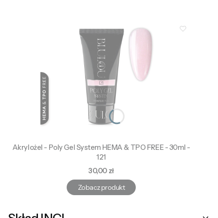
Akrylożel - Poly Gel System HEMA & TPO FREE - 30ml -
121
Cena
30,00 zł
Zobacz produkt
Skład INCI