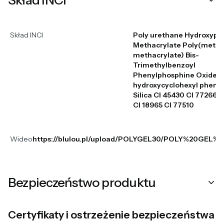
Skład INCI
Poly urethane Hydroxypr
Methacrylate Poly(methy
methacrylate) Bis-
Trimethylbenzoyl
Phenylphosphine Oxide 1
hydroxycyclohexyl phenyl
Silica CI 45430 CI 77266 
CI 18965 CI 77510
Wideo
https://blulou.pl/upload/POLYGEL30/POLY%20GEL%2
Bezpieczeństwo produktu
Certyfikaty i ostrzeżenie bezpieczeństwa