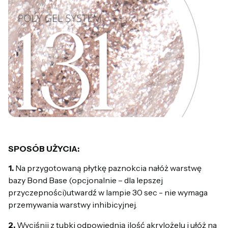
SPOSÓB UŻYCIA:
1.
Na przygotowaną płytkę paznokcia nałóż warstwę
bazy Bond Base (opcjonalnie – dla lepszej
przyczepności)utwardź w lampie 30 sec - nie wymaga
przemywania warstwy inhibicyjnej.
2.
Wyciśnij z tubki odpowiednią ilość akrylożelu i ułóż na