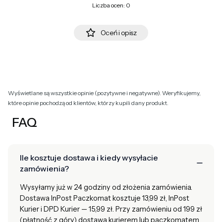
Liczba ocen: 0
Oceń i opisz
Wyświetlane są wszystkie opinie (pozytywne i negatywne). Weryfikujemy,
które opinie pochodzą od klientów, którzy kupili dany produkt.
FAQ
Ile kosztuje dostawa i kiedy wysyłacie
zamówienia?
Wysyłamy już w 24 godziny od złożenia zamówienia.
Dostawa InPost Paczkomat kosztuje 13,99 zł, InPost
Kurier i DPD Kurier — 15,99 zł. Przy zamówieniu od 199 zł
(płatność z góry) dostawa kurierem lub paczkomatem