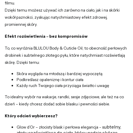
filmu.
Dzięki temu możesz używać ich zarówno na ciało, jak i na skórki
wokół paznokci, zyskując natychmiastowy efekt zdrowej,
promiennej skóry.
Efekt rozświetlenia – bez kompromisów
To, co wyróżnia BLULOU Body & Cuticle Oil, to obecność perłowych
drobinek i subtelnego złotego pyłu, które natychmiast rozświetlają
skórę. Dzięki temu:
Skóra wygląda na młodszą i bardziej wypoczętą
Podkreślasz opaleniznę i kontur ciała
Każdy ruch Twojego ciała przyciąga światło i uwagę
To idealny wybór na wakacje, randki, sesje zdjęciowe, ale też na co
dzień – kiedy chcesz dodać sobie blasku i pewności siebie.
Który odcień wybierzesz?
ubtelny,
Glow d’Or – złocisty blask i perłowa elegancja - s
złoty rozświetlacz do ciała, który nadaje skórze