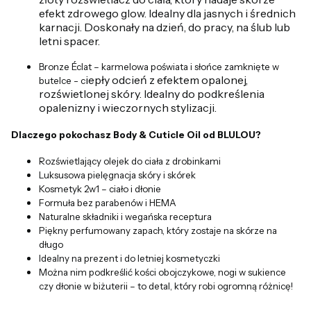
efekt zdrowego glow. Idealny dla jasnych i średnich
karnacji. Doskonały na dzień, do pracy, na ślub lub
letni spacer.
Bronze Éclat – karmelowa poświata i słońce zamknięte w
iepły odcień z efektem opalonej,
butelce - c
rozświetlonej skóry. Idealny do podkreślenia
opalenizny i wieczornych stylizacji.
Dlaczego pokochasz Body & Cuticle Oil od BLULOU?
Rozświetlający olejek do ciała z drobinkami
Luksusowa pielęgnacja skóry i skórek
Kosmetyk 2w1 – ciało i dłonie
Formuła bez parabenów i HEMA
Naturalne składniki i wegańska receptura
Piękny perfumowany zapach, który zostaje na skórze na
długo
Idealny na prezent i do letniej kosmetyczki
Można nim podkreślić kości obojczykowe, nogi w sukience
czy dłonie w biżuterii – to detal, który robi ogromną różnicę!