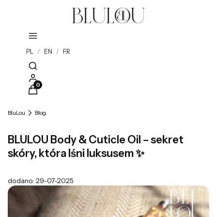
PL
/
EN
/
FR
Otwórz wyszukiwarkę
Produkty w koszyku: 0. Zobacz szczegóły
BluLou
Blog
BLULOU Body & Cuticle Oil – sekret
skóry, która lśni luksusem ✨
dodano: 29-07-2025