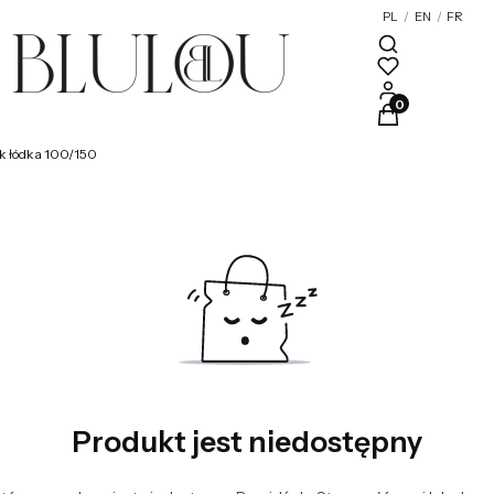
PL
/
EN
/
FR
e
Katalog kolorów
Produkty w kosz
ik łódka 100/150
Produkt jest niedostępny