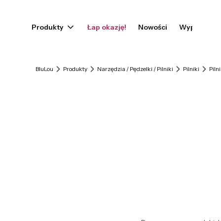
Produkty
Łap okazję!
Wyprzedaż
BluLou
Produkty
Narzędzia / Pędzelki / Pilniki
Pilniki
Piln