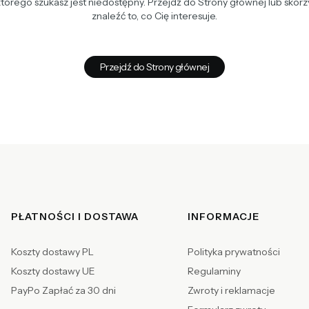
tórego szukasz jest niedostępny. Przejdź do Strony głównej lub skorzy
znaleźć to, co Cię interesuje.
Przejdź do Strony głównej
Linki w stopce
PŁATNOŚCI I DOSTAWA
INFORMACJE
Koszty dostawy PL
Polityka prywatności
Koszty dostawy UE
Regulaminy
PayPo Zapłać za 30 dni
Zwroty i reklamacje