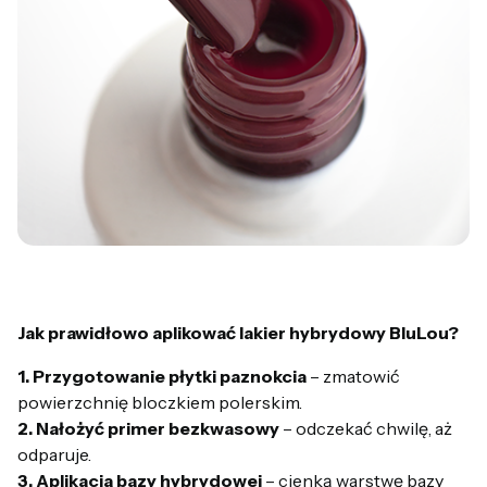
Jak prawidłowo aplikować lakier hybrydowy BluLou?
1. Przygotowanie płytki paznokcia
– zmatowić
powierzchnię bloczkiem polerskim.
2. Nałożyć primer bezkwasowy
– odczekać chwilę, aż
odparuje.
3. Aplikacja bazy hybrydowej
– cienką warstwę bazy