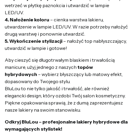
wetrzeć w płytkę paznokcia i utwardzić w lampie
LED/UV.
4. Nałożenie koloru
– cienka warstwa lakieru,
utwardzenie w lampie LED/UV. W razie potrzeby nałożyć
drugą warstwę i ponownie utwardzić.
5. Wykończenie stylizacji
– nałożyć top nabłyszczający,
utwardzić w lampie i gotowe!
Aby cieszyć się długotrwałym blaskiem i trwałością
manicure, użyj jednego z naszych
topów
hybrydowych
– wybierz błyszczący lub matowy efekt,
dopasowany do Twojego stylu.
BluLou to nie tylko jakość i trwałość, ale również
elegancki design, który ozdobi Twój salon kosmetyczny.
Piękne opakowania sprawią, że z dumą zaprezentujesz
nasze lakiery na swoim stanowisku.
Odkryj BluLou – profesjonalne lakiery hybrydowe dla
wymagających stylistek!