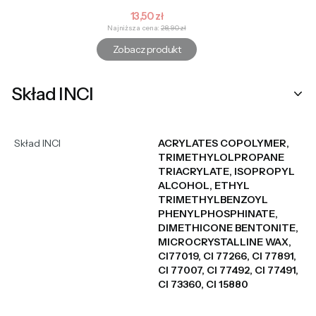
Cena promocyjna
13,50 zł
Najniższa cena:
28,90 zł
Zobacz produkt
Skład INCI
Skład INCI
ACRYLATES COPOLYMER,
TRIMETHYLOLPROPANE
TRIACRYLATE, ISOPROPYL
ALCOHOL, ETHYL
TRIMETHYLBENZOYL
PHENYLPHOSPHINATE,
DIMETHICONE BENTONITE,
MICROCRYSTALLINE WAX,
CI77019, CI 77266, CI 77891,
CI 77007, CI 77492, CI 77491,
CI 73360, CI 15880