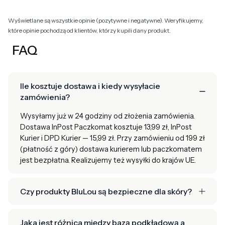
Wyświetlane są wszystkie opinie (pozytywne i negatywne). Weryfikujemy,
które opinie pochodzą od klientów, którzy kupili dany produkt.
FAQ
Ile kosztuje dostawa i kiedy wysyłacie
zamówienia?
Wysyłamy już w 24 godziny od złożenia zamówienia.
Dostawa InPost Paczkomat kosztuje 13,99 zł, InPost
Kurier i DPD Kurier — 15,99 zł. Przy zamówieniu od 199 zł
(płatność z góry) dostawa kurierem lub paczkomatem
jest bezpłatna. Realizujemy też wysyłki do krajów UE.
Czy produkty BluLou są bezpieczne dla skóry?
Jaka jest różnica między bazą podkładową a