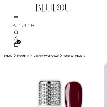
PL
/
EN
/
FR
Otwórz wyszukiwarkę
Produkty w koszyku: 0. Zobacz szczegóły
BluLou
Produkty
Lakiery Hybrydowe
Wszystkie kolory