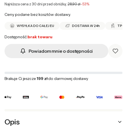
Najniższa cena z 30 dni przed obniżką:
28,90 zł
-53%
Ceny podane bez kosztów dostawy.
WYSYŁKA DO CAŁEJ EU
DOSTAWA W 24h
TPO 
Dostępność:
brak towaru
Powiadom mnie o dostępności
Brakuje Ci jeszcze
199 zł
do darmowej dostawy
Opis