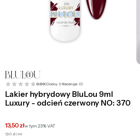
0.00
(Oceny: 0 Recenzje: 0)
Lakier hybrydowy BluLou 9ml
Luxury - odcień czerwony NO: 370
13,50 zł
w tym 23% VAT
w tym
23%
VAT
1,50 zł / ml