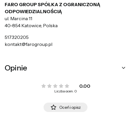
FARO GROUP SPÓŁKA Z OGRANICZONĄ
ODPOWIEDZIALNOŚCIĄ
ul. Marcina 11
40-854 Katowice, Polska
517320205
kontakt@farogroup.pl
Opinie
0.00
Liczba ocen: 0
Oceń i opisz