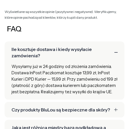
Wyświetlane są wszystkie opinie (pozytywne i negatywne). Weryfikujemy,
które opinie pochodzą od klientów, którzy kupili dany produkt.
FAQ
Ile kosztuje dostawa i kiedy wysyłacie
zamówienia?
Wysyłamy już w 24 godziny od złożenia zamówienia.
Dostawa InPost Paczkomat kosztuje 13,99 zł, InPost
Kurier i DPD Kurier — 15,99 zł. Przy zamówieniu od 199 zł
(płatność z góry) dostawa kurierem lub paczkomatem
jest bezpłatna. Realizujemy też wysyłki do krajów UE.
Czy produkty BluLou są bezpieczne dla skóry?
Jaka jest różnica między bazą podkładową a