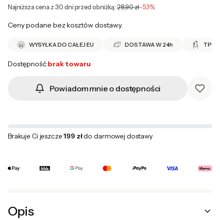
Najniższa cena z 30 dni przed obniżką:
28,90 zł
-53%
Ceny podane bez kosztów dostawy.
WYSYŁKA DO CAŁEJ EU
DOSTAWA W 24h
TPO 
Dostępność:
brak towaru
Powiadom mnie o dostępności
Brakuje Ci jeszcze
199 zł
do darmowej dostawy
Opis