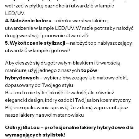
wetrzeć w płytkę paznokcia i utwardzić w lampie
LED/UV.
4. Nałożenie koloru
– cienka warstwa lakieru,
utwardzenie w lampie LED/UV. W razie potrzeby nałożyć
drugą warstwę i ponownie utwardzić.
5. Wykończenie stylizacji
– nałożyć top nabłyszczający,
utwardzić w lampie i gotowe!
Aby cieszyć się długotrwałym blaskiem i trwałością
manicure, użyj jednego z naszych
topów
hybrydowych
– wybierz błyszczący lub matowy efekt,
dopasowany do Twojego stylu.
BluLou to nie tylko jakość i trwałość, ale również
elegancki design, który ozdobi Twój salon kosmetyczny.
Piękne opakowania sprawią, że z dumą zaprezentujesz
nasze lakiery na swoim stanowisku.
Odkryj BluLou – profesjonalne lakiery hybrydowe dla
wymagających stylistek!