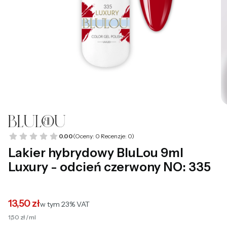
0.00
(Oceny: 0 Recenzje: 0)
Lakier hybrydowy BluLou 9ml
Luxury - odcień czerwony NO: 335
13,50 zł
w tym 23% VAT
w tym
23%
VAT
1,50 zł / ml