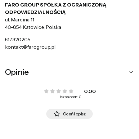
FARO GROUP SPÓŁKA Z OGRANICZONĄ
ODPOWIEDZIALNOŚCIĄ
ul. Marcina 11
40-854 Katowice, Polska
517320205
kontakt@farogroup.pl
Opinie
0.00
Liczba ocen: 0
Oceń i opisz