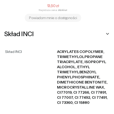
Cena promocyjna
13,50 zł
Najniższa cena:
28,90 zł
Powiadom mnie o dostępności
Skład INCI
Skład INCI
ACRYLATES COPOLYMER,
TRIMETHYLOLPROPANE
TRIACRYLATE, ISOPROPYL
ALCOHOL, ETHYL
TRIMETHYLBENZOYL
PHENYLPHOSPHINATE,
DIMETHICONE BENTONITE,
MICROCRYSTALLINE WAX,
CI77019, CI 77266, CI 77891,
CI 77007, CI 77492, CI 77491,
CI 73360, CI 15880