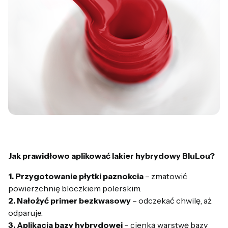
Jak prawidłowo aplikować lakier hybrydowy BluLou?
1. Przygotowanie płytki paznokcia
– zmatowić
powierzchnię bloczkiem polerskim.
2. Nałożyć primer bezkwasowy
– odczekać chwilę, aż
odparuje.
3. Aplikacja bazy hybrydowej
– cienką warstwę bazy