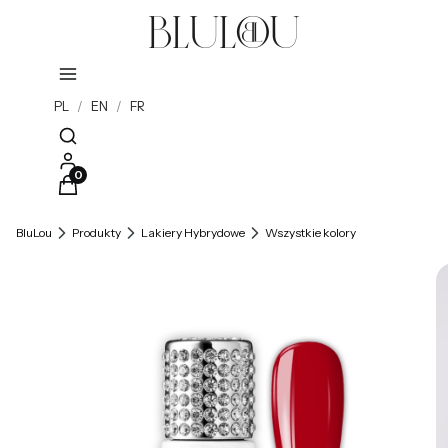
PL
/
EN
/
FR
Otwórz wyszukiwarkę
Produkty w koszyku: 0. Zobacz szczegóły
BluLou
Produkty
Lakiery Hybrydowe
Wszystkie kolory